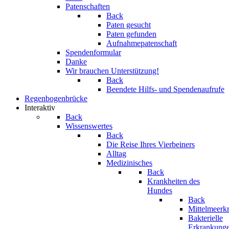
Patenschaften
Back
Paten gesucht
Paten gefunden
Aufnahmepatenschaft
Spendenformular
Danke
Wir brauchen Unterstützung!
Back
Beendete Hilfs- und Spendenaufrufe
Regenbogenbrücke
Interaktiv
Back
Wissenswertes
Back
Die Reise Ihres Vierbeiners
Alltag
Medizinisches
Back
Krankheiten des
Hundes
Back
Mittelmeerk
Bakterielle
Erkrankung