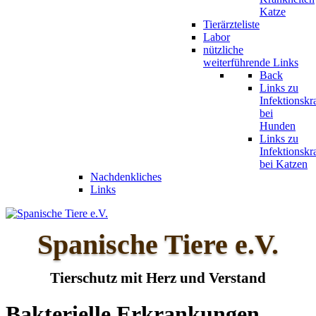
Katze
Tierärzteliste
Labor
nützliche
weiterführende Links
Back
Links zu
Infektionskr
bei
Hunden
Links zu
Infektionskr
bei Katzen
Nachdenkliches
Links
Spanische Tiere e.V.
Tierschutz mit Herz und Verstand
Bakterielle Erkrankungen