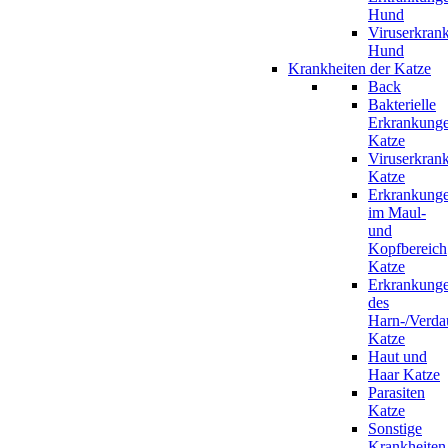
Hund
Viruserkran
Hund
Krankheiten der Katze
Back
Bakterielle
Erkrankung
Katze
Viruserkran
Katze
Erkrankung
im Maul-
und
Kopfbereich
Katze
Erkrankung
des
Harn-/Verda
Katze
Haut und
Haar Katze
Parasiten
Katze
Sonstige
Krankheiten