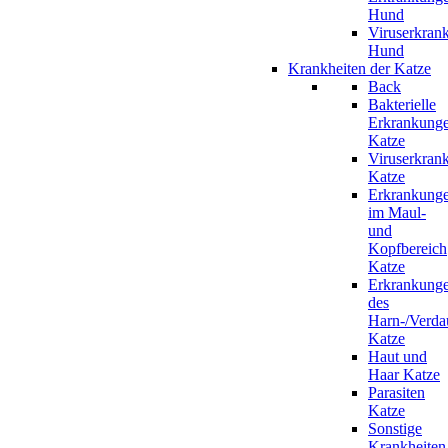
Hund
Viruserkran
Hund
Krankheiten der Katze
Back
Bakterielle
Erkrankung
Katze
Viruserkran
Katze
Erkrankung
im Maul-
und
Kopfbereich
Katze
Erkrankung
des
Harn-/Verda
Katze
Haut und
Haar Katze
Parasiten
Katze
Sonstige
Krankheiten