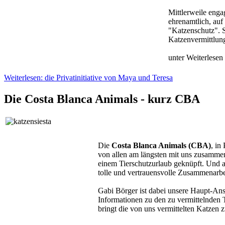
Mittlerweile engag
ehrenamtlich, au
"Katzenschutz". S
Katzenvermittlung
unter Weiterlesen 
Weiterlesen: die Privatinitiative von Maya und Teresa
Die Costa Blanca Animals - kurz CBA
Die
Costa Blanca Animals (CBA)
, in
von allen am längsten mit uns zusamme
einem Tierschutzurlaub geknüpft. Und a
tolle und vertrauensvolle Zusammenarbe
Gabi Börger ist dabei unsere Haupt-Ansp
Informationen zu den zu vermittelnden 
bringt die von uns vermittelten Katzen 