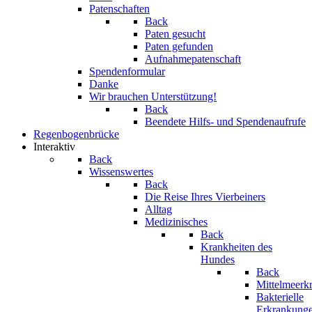
Patenschaften
Back
Paten gesucht
Paten gefunden
Aufnahmepatenschaft
Spendenformular
Danke
Wir brauchen Unterstützung!
Back
Beendete Hilfs- und Spendenaufrufe
Regenbogenbrücke
Interaktiv
Back
Wissenswertes
Back
Die Reise Ihres Vierbeiners
Alltag
Medizinisches
Back
Krankheiten des
Hundes
Back
Mittelmeerk
Bakterielle
Erkrankung